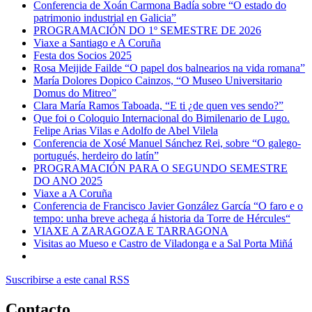
Conferencia de Xoán Carmona Badía sobre “O estado do
patrimonio industrial en Galicia”
PROGRAMACIÓN DO 1º SEMESTRE DE 2026
Viaxe a Santiago e A Coruña
Festa dos Socios 2025
Rosa Meijide Failde “O papel dos balnearios na vida romana”
María Dolores Dopico Cainzos, “O Museo Universitario
Domus do Mitreo”
Clara María Ramos Taboada, “E ti ¿de quen ves sendo?”
Que foi o Coloquio Internacional do Bimilenario de Lugo.
Felipe Arias Vilas e Adolfo de Abel Vilela
Conferencia de Xosé Manuel Sánchez Rei, sobre “O galego-
portugués, herdeiro do latín”
PROGRAMACIÓN PARA O SEGUNDO SEMESTRE
DO ANO 2025
Viaxe a A Coruña
Conferencia de Francisco Javier González García “O faro e o
tempo: unha breve achega á historia da Torre de Hércules“
VIAXE A ZARAGOZA E TARRAGONA
Visitas ao Mueso e Castro de Viladonga e a Sal Porta Miñá
Suscribirse a este canal RSS
Contacto