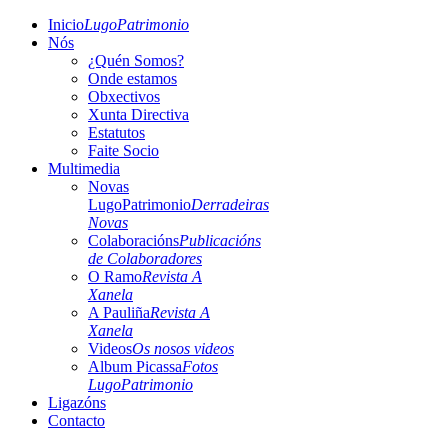
Inicio
LugoPatrimonio
Nós
¿Quén Somos?
Onde estamos
Obxectivos
Xunta Directiva
Estatutos
Faite Socio
Multimedia
Novas
LugoPatrimonio
Derradeiras
Novas
Colaboracións
Publicacións
de Colaboradores
O Ramo
Revista A
Xanela
A Pauliña
Revista A
Xanela
Videos
Os nosos videos
Album Picassa
Fotos
LugoPatrimonio
Ligazóns
Contacto