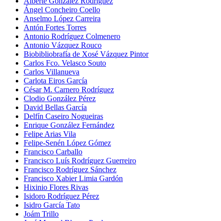
Alberte González Rodríguez
Ángel Concheiro Coello
Anselmo López Carreira
Antón Fortes Torres
Antonio Rodríguez Colmenero
Antonio Vázquez Rouco
Biobibliobrafía de Xosé Vázquez Pintor
Carlos Fco. Velasco Souto
Carlos Villanueva
Carlota Eiros García
César M. Carnero Rodríguez
Clodio González Pérez
David Bellas García
Delfín Caseiro Nogueiras
Enrique González Fernández
Felipe Arias Vila
Felipe-Senén López Gómez
Francisco Carballo
Francisco Luís Rodríguez Guerreiro
Francisco Rodríguez Sánchez
Francisco Xabier Limia Gardón
Hixinio Flores Rivas
Isidoro Rodríguez Pérez
Isidro García Tato
Joám Trillo