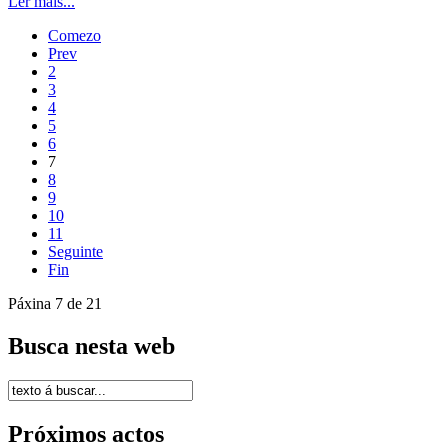
Ler máis...
Comezo
Prev
2
3
4
5
6
7
8
9
10
11
Seguinte
Fin
Páxina 7 de 21
Busca nesta web
Próximos actos