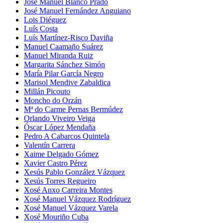
José Manuel Blanco Prado
José Manuel Fernández Anguiano
Lois Diéguez
Luís Costa
Luís Martínez-Risco Daviña
Manuel Caamaño Suárez
Manuel Miranda Ruiz
Margarita Sánchez Simón
María Pilar García Negro
Marisol Mendive Zabaldica
Millán Picouto
Moncho do Orzán
Mª do Carme Pernas Bermúdez
Orlando Viveiro Veiga
Óscar López Mendaña
Pedro A Cabarcos Quintela
Valentín Carrera
Xaime Delgado Gómez
Xavier Castro Pérez
Xesús Pablo González Vázquez
Xesús Torres Regueiro
Xosé Anxo Carreira Montes
Xosé Manuel Vázquez Rodríguez
Xosé Manuel Vázquez Varela
Xosé Mouriño Cuba