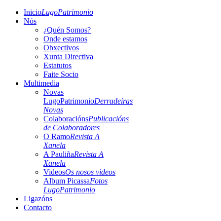
Inicio
LugoPatrimonio
Nós
¿Quén Somos?
Onde estamos
Obxectivos
Xunta Directiva
Estatutos
Faite Socio
Multimedia
Novas
LugoPatrimonio
Derradeiras
Novas
Colaboracións
Publicacións
de Colaboradores
O Ramo
Revista A
Xanela
A Pauliña
Revista A
Xanela
Videos
Os nosos videos
Album Picassa
Fotos
LugoPatrimonio
Ligazóns
Contacto