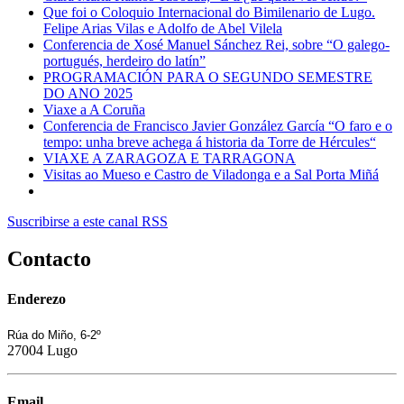
Que foi o Coloquio Internacional do Bimilenario de Lugo.
Felipe Arias Vilas e Adolfo de Abel Vilela
Conferencia de Xosé Manuel Sánchez Rei, sobre “O galego-
portugués, herdeiro do latín”
PROGRAMACIÓN PARA O SEGUNDO SEMESTRE
DO ANO 2025
Viaxe a A Coruña
Conferencia de Francisco Javier González García “O faro e o
tempo: unha breve achega á historia da Torre de Hércules“
VIAXE A ZARAGOZA E TARRAGONA
Visitas ao Mueso e Castro de Viladonga e a Sal Porta Miñá
Suscribirse a este canal RSS
Contacto
Enderezo
Rúa do Miño, 6-2º
27004 Lugo
Email