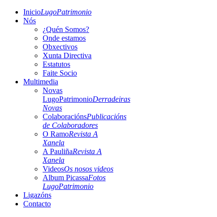
Inicio
LugoPatrimonio
Nós
¿Quén Somos?
Onde estamos
Obxectivos
Xunta Directiva
Estatutos
Faite Socio
Multimedia
Novas
LugoPatrimonio
Derradeiras
Novas
Colaboracións
Publicacións
de Colaboradores
O Ramo
Revista A
Xanela
A Pauliña
Revista A
Xanela
Videos
Os nosos videos
Album Picassa
Fotos
LugoPatrimonio
Ligazóns
Contacto