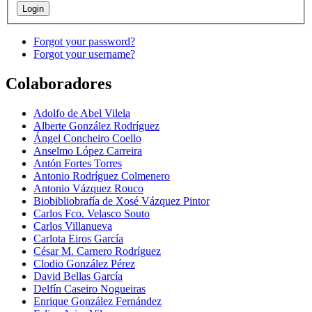
Forgot your password?
Forgot your username?
Colaboradores
Adolfo de Abel Vilela
Alberte González Rodríguez
Ángel Concheiro Coello
Anselmo López Carreira
Antón Fortes Torres
Antonio Rodríguez Colmenero
Antonio Vázquez Rouco
Biobibliobrafía de Xosé Vázquez Pintor
Carlos Fco. Velasco Souto
Carlos Villanueva
Carlota Eiros García
César M. Carnero Rodríguez
Clodio González Pérez
David Bellas García
Delfín Caseiro Nogueiras
Enrique González Fernández