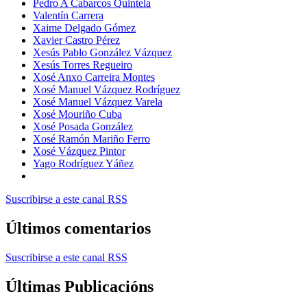
Pedro A Cabarcos Quintela
Valentín Carrera
Xaime Delgado Gómez
Xavier Castro Pérez
Xesús Pablo González Vázquez
Xesús Torres Regueiro
Xosé Anxo Carreira Montes
Xosé Manuel Vázquez Rodríguez
Xosé Manuel Vázquez Varela
Xosé Mouriño Cuba
Xosé Posada González
Xosé Ramón Mariño Ferro
Xosé Vázquez Pintor
Yago Rodríguez Yáñez
Suscribirse a este canal RSS
Últimos comentarios
Suscribirse a este canal RSS
Últimas Publicacións