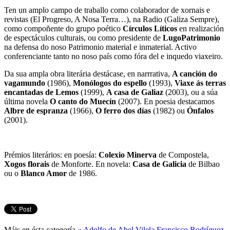
Ten un amplo campo de traballo como colaborador de xornais e
revistas (El Progreso, A Nosa Terra…), na Radio (Galiza Sempre),
como compoñente do grupo poético
Círculos Líticos
en realización
de espectáculos culturais, ou como presidente de
LugoPatrimonio
na defensa do noso Patrimonio material e inmaterial. Activo
conferenciante tanto no noso país como fóra del e inquedo viaxeiro.
Da sua ampla obra literária destácase, en narrrativa,
A canción do
vagamundo
(1986),
Monólogos do espello
(1993),
Viaxe ás terras
encantadas de Lemos
(1999),
A casa de Galiaz
(2003), ou a súa
última novela
O canto do Muecín
(2007).
En poesia destacamos
Albre de espranza
(1966),
O ferro dos días
(1982) ou
Ónfalos
(2001).
Prémios literários: en poesía:
Colexio Minerva
de Compostela,
Xogos florais
de Monforte. En novela:
Casa de Galicia
de Bilbao
ou o
Blanco Amor
de 1986.
Máis en ésta categoría
« Adolfo de Abel Vilela
Francisco Rodríguez