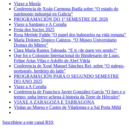
Viaxe a Muxía
Conferencia de Xoán Carmona Badía sobre “O estado do
patrimonio industrial en Galicia”
PROGRAMACIÓN DO 1º SEMESTRE DE 2026
Viaxe a Santiago e A Coruña
Festa dos Socios 2025
Rosa Meijide Failde “O papel dos balnearios na vida romana”
María Dolores Dopico Cainzos, “O Museo Universitario
Domus do Mitreo”
Clara María Ramos Taboada, “E ti ¿de quen ves sendo?”
Que foi o Coloquio Internacional do Bimilenario de Lugo.
Felipe Arias Vilas e Adolfo de Abel Vilela
Conferencia de Xosé Manuel Sánchez Rei, sobre “O galego-
portugués, herdeiro do latín”
PROGRAMACIÓN PARA O SEGUNDO SEMESTRE
DO ANO 2025
Viaxe a A Coruña
Conferencia de Francisco Javier González García “O faro e o
tempo: unha breve achega á historia da Torre de Hércules“
VIAXE A ZARAGOZA E TARRAGONA
Visitas ao Mueso e Castro de Viladonga e a Sal Porta Miñá
Suscribirse a este canal RSS