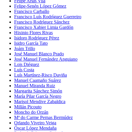
Felipe Arias Vila
Felipe-Senén López Gómez
Francisco Carballo
Francisco Luís Rodríguez Guerreiro
Francisco Rodríguez Sánchez
Francisco Xabier Limia Gardón
Hixinio Flores Rivas
Isidoro Rodríguez Pérez
Isidro García Tato
Joám Trillo
José Manuel Blanco Prado
José Manuel Fernández Anguiano
Lois Diéguez
Luís Costa
Luís Martínez-Risco Daviña
Manuel Caamaño Suárez
Manuel Miranda Ruiz
Margarita Sánchez Simón
María Pilar García Negro
Marisol Mendive Zabaldica
Millán Picouto
Moncho do Orzán
Mª do Carme Pernas Bermúdez
Orlando Viveiro Veiga
Óscar López Mendaña