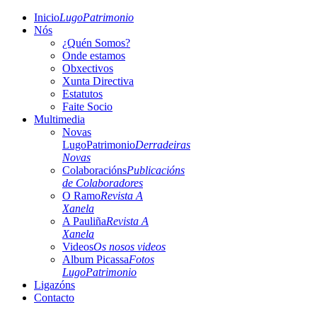
Inicio
LugoPatrimonio
Nós
¿Quén Somos?
Onde estamos
Obxectivos
Xunta Directiva
Estatutos
Faite Socio
Multimedia
Novas
LugoPatrimonio
Derradeiras
Novas
Colaboracións
Publicacións
de Colaboradores
O Ramo
Revista A
Xanela
A Pauliña
Revista A
Xanela
Videos
Os nosos videos
Album Picassa
Fotos
LugoPatrimonio
Ligazóns
Contacto