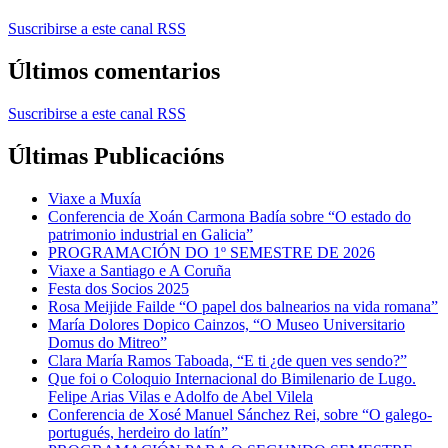
Suscribirse a este canal RSS
Últimos comentarios
Suscribirse a este canal RSS
Últimas Publicacións
Viaxe a Muxía
Conferencia de Xoán Carmona Badía sobre “O estado do
patrimonio industrial en Galicia”
PROGRAMACIÓN DO 1º SEMESTRE DE 2026
Viaxe a Santiago e A Coruña
Festa dos Socios 2025
Rosa Meijide Failde “O papel dos balnearios na vida romana”
María Dolores Dopico Cainzos, “O Museo Universitario
Domus do Mitreo”
Clara María Ramos Taboada, “E ti ¿de quen ves sendo?”
Que foi o Coloquio Internacional do Bimilenario de Lugo.
Felipe Arias Vilas e Adolfo de Abel Vilela
Conferencia de Xosé Manuel Sánchez Rei, sobre “O galego-
portugués, herdeiro do latín”