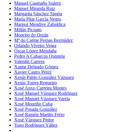
Manuel Caamaño Suárez
Manuel Miranda Ruiz
Margarita Sánchez Simón
María Pilar García Negro
Marisol Mendive Zabaldica
Millán Picouto
Moncho do Orzán
Mª do Carme Pernas Bermúdez
Orlando Viveiro Veiga
Óscar López Mendaña
Pedro A Cabarcos Quintela
Valentín Carrera
Xaime Delgado Gómez
Xavier Castro Pérez
Xesús Pablo González Vázquez
Xesús Torres Regueiro
Xosé Anxo Carreira Montes
Xosé Manuel Vázquez Rodríguez
Xosé Manuel Vázquez Varela
Xosé Mouriño Cuba
Xosé Posada González
Xosé Ramón Mariño Ferro
Xosé Vázquez Pintor
Yago Rodríguez Yáñez