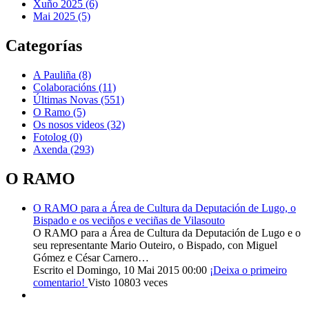
Xuño 2025 (6)
Mai 2025 (5)
Categorías
A Pauliña
(8)
Colaboracións
(11)
Últimas Novas
(551)
O Ramo
(5)
Os nosos videos
(32)
Fotolog
(0)
Axenda
(293)
O RAMO
O RAMO para a Área de Cultura da Deputación de Lugo, o
Bispado e os veciños e veciñas de Vilasouto
O RAMO para a Área de Cultura da Deputación de Lugo e o
seu representante Mario Outeiro, o Bispado, con Miguel
Gómez e César Carnero…
Escrito el Domingo, 10 Mai 2015 00:00
¡Deixa o primeiro
comentario!
Visto 10803 veces