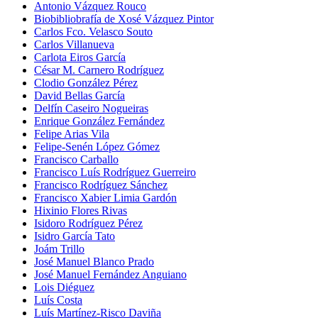
Antonio Vázquez Rouco
Biobibliobrafía de Xosé Vázquez Pintor
Carlos Fco. Velasco Souto
Carlos Villanueva
Carlota Eiros García
César M. Carnero Rodríguez
Clodio González Pérez
David Bellas García
Delfín Caseiro Nogueiras
Enrique González Fernández
Felipe Arias Vila
Felipe-Senén López Gómez
Francisco Carballo
Francisco Luís Rodríguez Guerreiro
Francisco Rodríguez Sánchez
Francisco Xabier Limia Gardón
Hixinio Flores Rivas
Isidoro Rodríguez Pérez
Isidro García Tato
Joám Trillo
José Manuel Blanco Prado
José Manuel Fernández Anguiano
Lois Diéguez
Luís Costa
Luís Martínez-Risco Daviña