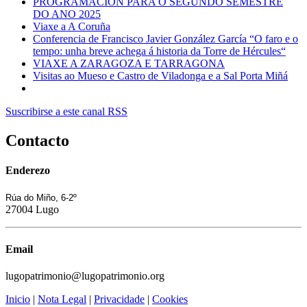
PROGRAMACIÓN PARA O SEGUNDO SEMESTRE
DO ANO 2025
Viaxe a A Coruña
Conferencia de Francisco Javier González García “O faro e o
tempo: unha breve achega á historia da Torre de Hércules“
VIAXE A ZARAGOZA E TARRAGONA
Visitas ao Mueso e Castro de Viladonga e a Sal Porta Miñá
Suscribirse a este canal RSS
Contacto
Enderezo
Rúa do Miño, 6-2º
27004 Lugo
Email
lugopatrimonio@lugopatrimonio.org
Inicio
|
Nota Legal
|
Privacidade
|
Cookies