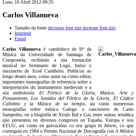
Luns, 16 Abril 2012 09:35
Carlos Villanueva
Tamaño da fonte
decrease font size
increase font size
Imprimir
Email
Carlos Villanueva
é catedrático de Hª da
Música da Universidade de Santiago de
Compostela, recibindo a súa formación
musical no Seminario de Lugo, baixo o
maxisterio de Xosé Castiñeira. Publicou ao
longo destes anos, como autor ou como editor,
importantes monografías de referencia sobre a
interpretación do instrumentos medievais e a
súa simboloxía:
El Pórtico de la Gloria, Música, Arte y
Pensamiento
,
Los Sonidos del Pórtico de la Gloria, El Códice
Calixtino y la Música de su tiempo
, asi como numerosas
monografías sobre música Galega: o cancionero de Casto
Sampedro, ou a biografía de Xesús Bal y Gai, entre outras, temática
que presentou en diversos congresos en España, Europa e nos
EEUU, así como en gravacións co seu grupo
In Itinere
, co que
conseguiu en 1984 o Premio Nacional de Discografía con
A Música