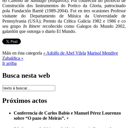
no Camiño de Santiago
(Hispavox). Foi codirector do proxecto de
Construción dos Instrumentos do Portico da Gloria, patrocinado
pola Fundación Barrié (1989-2004). Foi en tres ocasiones Profesor
visitante do Departamento de Música da Universidade de
Pennsylvania (USA); Premio da Crítica Galicia 1982 e 1986 e co
seu grupo
In Itinere
recoñecido como Galegos do Mundo 2002,
galardón que outorga o diario El Mundo.
Máis en ésta categoría
« Adolfo de Abel Vilela
Marisol Mendive
Zabaldica »
Ir arriba
Busca nesta web
Próximos actos
Conferencia de Carlos Babío e Manuel Pérez Lourenzo
sobre “O pazo de Meirás”.
+