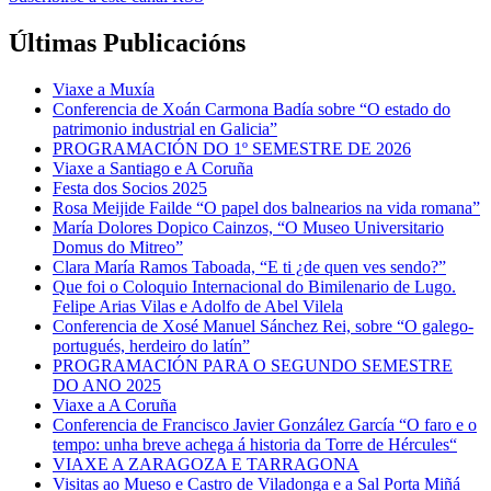
Últimas Publicacións
Viaxe a Muxía
Conferencia de Xoán Carmona Badía sobre “O estado do
patrimonio industrial en Galicia”
PROGRAMACIÓN DO 1º SEMESTRE DE 2026
Viaxe a Santiago e A Coruña
Festa dos Socios 2025
Rosa Meijide Failde “O papel dos balnearios na vida romana”
María Dolores Dopico Cainzos, “O Museo Universitario
Domus do Mitreo”
Clara María Ramos Taboada, “E ti ¿de quen ves sendo?”
Que foi o Coloquio Internacional do Bimilenario de Lugo.
Felipe Arias Vilas e Adolfo de Abel Vilela
Conferencia de Xosé Manuel Sánchez Rei, sobre “O galego-
portugués, herdeiro do latín”
PROGRAMACIÓN PARA O SEGUNDO SEMESTRE
DO ANO 2025
Viaxe a A Coruña
Conferencia de Francisco Javier González García “O faro e o
tempo: unha breve achega á historia da Torre de Hércules“
VIAXE A ZARAGOZA E TARRAGONA
Visitas ao Mueso e Castro de Viladonga e a Sal Porta Miñá