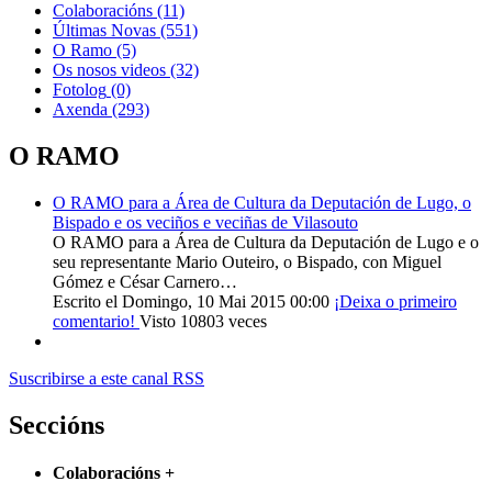
Colaboracións
(11)
Últimas Novas
(551)
O Ramo
(5)
Os nosos videos
(32)
Fotolog
(0)
Axenda
(293)
O RAMO
O RAMO para a Área de Cultura da Deputación de Lugo, o
Bispado e os veciños e veciñas de Vilasouto
O RAMO para a Área de Cultura da Deputación de Lugo e o
seu representante Mario Outeiro, o Bispado, con Miguel
Gómez e César Carnero…
Escrito el Domingo, 10 Mai 2015 00:00
¡Deixa o primeiro
comentario!
Visto 10803 veces
Suscribirse a este canal RSS
Seccións
Colaboracións
+