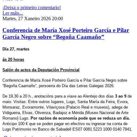
¡Deixa o primeiro comentario!
Ler máis...
Martes, 27 Xaneiro 2026 20:00
Conferencia de María Xosé Porteiro García e Pilar
García Negro sobre “Begoña Caamaño”
Día 27, martes
ás 20 horas
Salón de actos da Deputación Provincial
Conferencia de
María Xosé Porteiro García e
Pilar García Negro sobre
“Begoña Caamaño”, persoeira do Día das Letras Galegas 2026.
De 19,30 a 20 h., anotacións para a viaxe ao Alentejo dos días
3 ao 9
de
maio. Visitas: Entre outros lugares, Lugo, Santa María da Feira, Evora,
Monsaraz, Evoramonte, Vilaviçosa (Palacio Real e museos), adega de
Vidigueira, Elvas, Olivenza, Badajoz e Mérida (Museo Nacional de Arte
Romano) Lugo.
Por razóns de economía pode que se reduza un día.
Anticipo 100 € que se poden pagar en efectivo ou ingresar na conta de
Lugo Patrimonio no Banco de Sabadell ES07 0081 5223 1000 0140 7841.