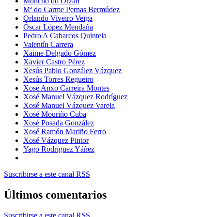
Moncho do Orzán
Mª do Carme Pernas Bermúdez
Orlando Viveiro Veiga
Óscar López Mendaña
Pedro A Cabarcos Quintela
Valentín Carrera
Xaime Delgado Gómez
Xavier Castro Pérez
Xesús Pablo González Vázquez
Xesús Torres Regueiro
Xosé Anxo Carreira Montes
Xosé Manuel Vázquez Rodríguez
Xosé Manuel Vázquez Varela
Xosé Mouriño Cuba
Xosé Posada González
Xosé Ramón Mariño Ferro
Xosé Vázquez Pintor
Yago Rodríguez Yáñez
Suscribirse a este canal RSS
Últimos comentarios
Suscribirse a este canal RSS