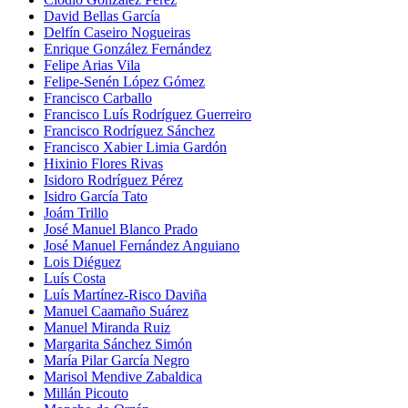
David Bellas García
Delfín Caseiro Nogueiras
Enrique González Fernández
Felipe Arias Vila
Felipe-Senén López Gómez
Francisco Carballo
Francisco Luís Rodríguez Guerreiro
Francisco Rodríguez Sánchez
Francisco Xabier Limia Gardón
Hixinio Flores Rivas
Isidoro Rodríguez Pérez
Isidro García Tato
Joám Trillo
José Manuel Blanco Prado
José Manuel Fernández Anguiano
Lois Diéguez
Luís Costa
Luís Martínez-Risco Daviña
Manuel Caamaño Suárez
Manuel Miranda Ruiz
Margarita Sánchez Simón
María Pilar García Negro
Marisol Mendive Zabaldica
Millán Picouto