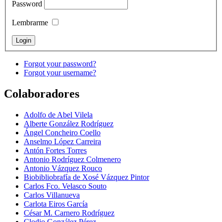
Password
Lembrarme
Forgot your password?
Forgot your username?
Colaboradores
Adolfo de Abel Vilela
Alberte González Rodríguez
Ángel Concheiro Coello
Anselmo López Carreira
Antón Fortes Torres
Antonio Rodríguez Colmenero
Antonio Vázquez Rouco
Biobibliobrafía de Xosé Vázquez Pintor
Carlos Fco. Velasco Souto
Carlos Villanueva
Carlota Eiros García
César M. Carnero Rodríguez
Clodio González Pérez