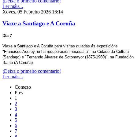
¡Deixa o primeiro comentario!
Ler máis...
Xoves, 05 Febreiro 2026 16:14
Viaxe a Santiago e A Coruña
Día 7
Viaxe a Santiago e A Coruña para visitas guiadas ás exposicións
"Francisco Asorey, unha recuperación necesaria", na Cidade da Cultura
(Santiago) e "Fernando Álvarez de Sotomayor (1875-1960)", na Fundación
Barrié (A Coruña).
¡Deixa o primeiro comentario!
Ler máis...
Comezo
Prev
1
2
3
4
5
6
7
8