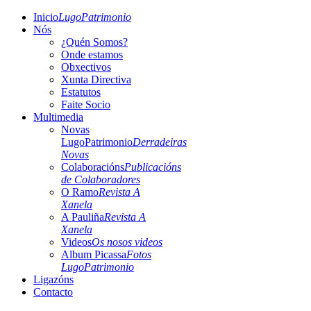
Inicio
LugoPatrimonio
Nós
¿Quén Somos?
Onde estamos
Obxectivos
Xunta Directiva
Estatutos
Faite Socio
Multimedia
Novas
LugoPatrimonio
Derradeiras
Novas
Colaboracións
Publicacións
de Colaboradores
O Ramo
Revista A
Xanela
A Pauliña
Revista A
Xanela
Videos
Os nosos videos
Album Picassa
Fotos
LugoPatrimonio
Ligazóns
Contacto