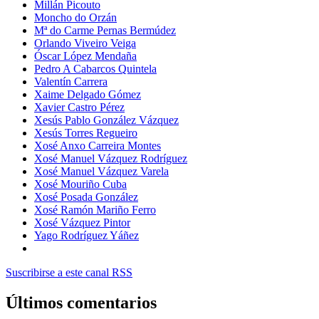
Millán Picouto
Moncho do Orzán
Mª do Carme Pernas Bermúdez
Orlando Viveiro Veiga
Óscar López Mendaña
Pedro A Cabarcos Quintela
Valentín Carrera
Xaime Delgado Gómez
Xavier Castro Pérez
Xesús Pablo González Vázquez
Xesús Torres Regueiro
Xosé Anxo Carreira Montes
Xosé Manuel Vázquez Rodríguez
Xosé Manuel Vázquez Varela
Xosé Mouriño Cuba
Xosé Posada González
Xosé Ramón Mariño Ferro
Xosé Vázquez Pintor
Yago Rodríguez Yáñez
Suscribirse a este canal RSS
Últimos comentarios