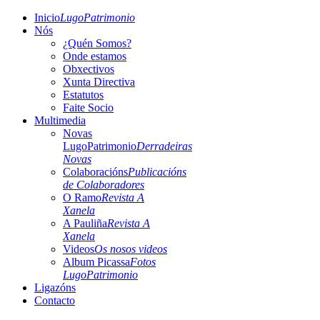
Inicio
LugoPatrimonio
Nós
¿Quén Somos?
Onde estamos
Obxectivos
Xunta Directiva
Estatutos
Faite Socio
Multimedia
Novas
LugoPatrimonio
Derradeiras
Novas
Colaboracións
Publicacións
de Colaboradores
O Ramo
Revista A
Xanela
A Pauliña
Revista A
Xanela
Videos
Os nosos videos
Album Picassa
Fotos
LugoPatrimonio
Ligazóns
Contacto