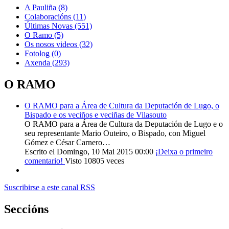
A Pauliña
(8)
Colaboracións
(11)
Últimas Novas
(551)
O Ramo
(5)
Os nosos videos
(32)
Fotolog
(0)
Axenda
(293)
O RAMO
O RAMO para a Área de Cultura da Deputación de Lugo, o
Bispado e os veciños e veciñas de Vilasouto
O RAMO para a Área de Cultura da Deputación de Lugo e o
seu representante Mario Outeiro, o Bispado, con Miguel
Gómez e César Carnero…
Escrito el Domingo, 10 Mai 2015 00:00
¡Deixa o primeiro
comentario!
Visto 10805 veces
Suscribirse a este canal RSS
Seccións