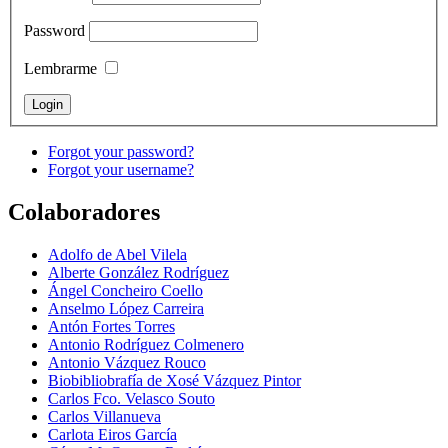
Password
Lembrarme
Forgot your password?
Forgot your username?
Colaboradores
Adolfo de Abel Vilela
Alberte González Rodríguez
Ángel Concheiro Coello
Anselmo López Carreira
Antón Fortes Torres
Antonio Rodríguez Colmenero
Antonio Vázquez Rouco
Biobibliobrafía de Xosé Vázquez Pintor
Carlos Fco. Velasco Souto
Carlos Villanueva
Carlota Eiros García