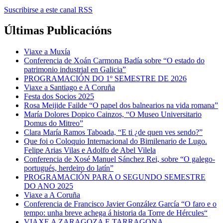
Suscribirse a este canal RSS
Últimas Publicacións
Viaxe a Muxía
Conferencia de Xoán Carmona Badía sobre “O estado do
patrimonio industrial en Galicia”
PROGRAMACIÓN DO 1º SEMESTRE DE 2026
Viaxe a Santiago e A Coruña
Festa dos Socios 2025
Rosa Meijide Failde “O papel dos balnearios na vida romana”
María Dolores Dopico Cainzos, “O Museo Universitario
Domus do Mitreo”
Clara María Ramos Taboada, “E ti ¿de quen ves sendo?”
Que foi o Coloquio Internacional do Bimilenario de Lugo.
Felipe Arias Vilas e Adolfo de Abel Vilela
Conferencia de Xosé Manuel Sánchez Rei, sobre “O galego-
portugués, herdeiro do latín”
PROGRAMACIÓN PARA O SEGUNDO SEMESTRE
DO ANO 2025
Viaxe a A Coruña
Conferencia de Francisco Javier González García “O faro e o
tempo: unha breve achega á historia da Torre de Hércules“
VIAXE A ZARAGOZA E TARRAGONA