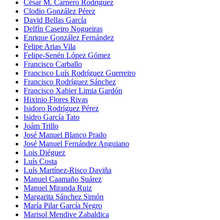
César M. Carnero Rodríguez
Clodio González Pérez
David Bellas García
Delfín Caseiro Nogueiras
Enrique González Fernández
Felipe Arias Vila
Felipe-Senén López Gómez
Francisco Carballo
Francisco Luís Rodríguez Guerreiro
Francisco Rodríguez Sánchez
Francisco Xabier Limia Gardón
Hixinio Flores Rivas
Isidoro Rodríguez Pérez
Isidro García Tato
Joám Trillo
José Manuel Blanco Prado
José Manuel Fernández Anguiano
Lois Diéguez
Luís Costa
Luís Martínez-Risco Daviña
Manuel Caamaño Suárez
Manuel Miranda Ruiz
Margarita Sánchez Simón
María Pilar García Negro
Marisol Mendive Zabaldica