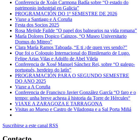
Conferencia de Xoán Carmona Badía sobre “O estado do
patrimonio industrial en Galicia”
PROGRAMACIÓN DO 1º SEMESTRE DE 2026
Viaxe a Santiago e A Coruña
Festa dos Socios 2025
Rosa Meijide Failde “O papel dos balnearios na vida romana”
María Dolores Dopico Cainzos, “O Museo Universitario
Domus do Mitreo”
Clara María Ramos Taboada, “E ti ¿de quen ves sendo?”
Que foi o Coloquio Internacional do Bimilenario de Lugo.
Felipe Arias Vilas e Adolfo de Abel Vilela
Conferencia de Xosé Manuel Sánchez Rei, sobre “O galego-
portugués, herdeiro do latín”
PROGRAMACIÓN PARA O SEGUNDO SEMESTRE
DO ANO 2025
Viaxe a A Coruña
Conferencia de Francisco Javier González García “O faro e o
tempo: unha breve achega á historia da Torre de Hércules“
VIAXE A ZARAGOZA E TARRAGONA
Visitas ao Mueso e Castro de Viladonga e a Sal Porta Miñá
Suscribirse a este canal RSS
Contacto