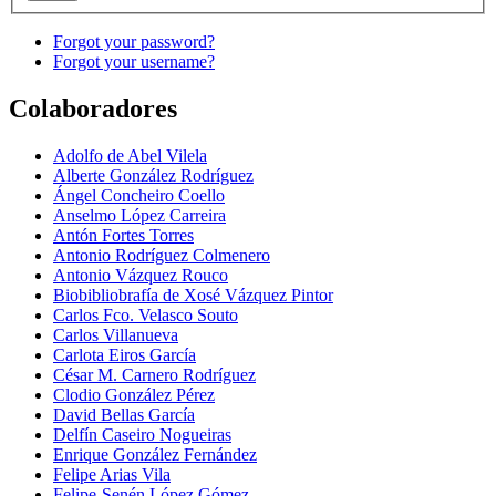
Forgot your password?
Forgot your username?
Colaboradores
Adolfo de Abel Vilela
Alberte González Rodríguez
Ángel Concheiro Coello
Anselmo López Carreira
Antón Fortes Torres
Antonio Rodríguez Colmenero
Antonio Vázquez Rouco
Biobibliobrafía de Xosé Vázquez Pintor
Carlos Fco. Velasco Souto
Carlos Villanueva
Carlota Eiros García
César M. Carnero Rodríguez
Clodio González Pérez
David Bellas García
Delfín Caseiro Nogueiras
Enrique González Fernández
Felipe Arias Vila
Felipe-Senén López Gómez