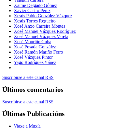
Valentín Carrera
Xaime Delgado Gómez
Xavier Castro Pérez
Xesús Pablo González Vázquez
Xesús Torres Regueiro
Xosé Anxo Carreira Montes
Xosé Manuel Vázquez Rodríguez
Xosé Manuel Vázquez Varela
Xosé Mouriño Cuba
Xosé Posada González
Xosé Ramón Mariño Ferro
Xosé Vázquez Pintor
Yago Rodríguez Yáñez
Suscribirse a este canal RSS
Últimos comentarios
Suscribirse a este canal RSS
Últimas Publicacións
Viaxe a Muxía