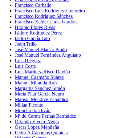
Francisco Carballo
Francisco Luís Rodríguez Guerreiro
Francisco Rodríguez Sánchez
Francisco Xabier Limia Gardón
Hixinio Flores Rivas
Isidoro Rodríguez Pérez
Isidro García Tato
Joám Trillo
José Manuel Blanco Prado
José Manuel Fernández Anguiano
Lois Diéguez
Luís Costa
Luís Martínez-Risco Daviña
Manuel Caamaño Suárez
Manuel Miranda Ruiz
Margarita Sánchez Simón
María Pilar García Negro
Marisol Mendive Zabaldica
Millán Picouto
Moncho do Orzán
Mª do Carme Pernas Bermúdez
Orlando Viveiro Veiga
Óscar López Mendaña
Pedro A Cabarcos Quintela