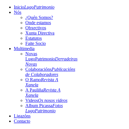
Inicio
LugoPatrimonio
Nós
¿Quén Somos?
Onde estamos
Obxectivos
Xunta Directiva
Estatutos
Faite Socio
Multimedia
Novas
LugoPatrimonio
Derradeiras
Novas
Colaboracións
Publicacións
de Colaboradores
O Ramo
Revista A
Xanela
A Pauliña
Revista A
Xanela
Videos
Os nosos videos
Album Picassa
Fotos
LugoPatrimonio
Ligazóns
Contacto