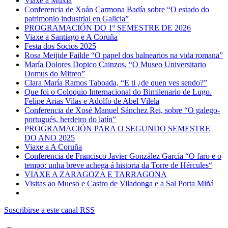
Viaxe a Muxía
Conferencia de Xoán Carmona Badía sobre “O estado do
patrimonio industrial en Galicia”
PROGRAMACIÓN DO 1º SEMESTRE DE 2026
Viaxe a Santiago e A Coruña
Festa dos Socios 2025
Rosa Meijide Failde “O papel dos balnearios na vida romana”
María Dolores Dopico Cainzos, “O Museo Universitario
Domus do Mitreo”
Clara María Ramos Taboada, “E ti ¿de quen ves sendo?”
Que foi o Coloquio Internacional do Bimilenario de Lugo.
Felipe Arias Vilas e Adolfo de Abel Vilela
Conferencia de Xosé Manuel Sánchez Rei, sobre “O galego-
portugués, herdeiro do latín”
PROGRAMACIÓN PARA O SEGUNDO SEMESTRE
DO ANO 2025
Viaxe a A Coruña
Conferencia de Francisco Javier González García “O faro e o
tempo: unha breve achega á historia da Torre de Hércules“
VIAXE A ZARAGOZA E TARRAGONA
Visitas ao Mueso e Castro de Viladonga e a Sal Porta Miñá
Suscribirse a este canal RSS