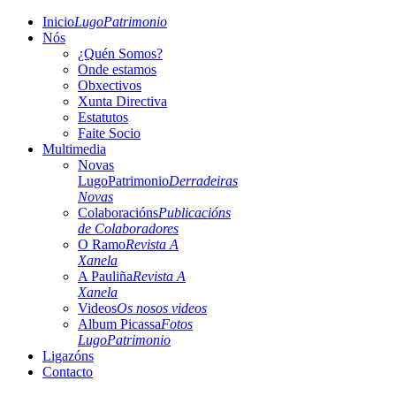
Inicio
LugoPatrimonio
Nós
¿Quén Somos?
Onde estamos
Obxectivos
Xunta Directiva
Estatutos
Faite Socio
Multimedia
Novas
LugoPatrimonio
Derradeiras
Novas
Colaboracións
Publicacións
de Colaboradores
O Ramo
Revista A
Xanela
A Pauliña
Revista A
Xanela
Videos
Os nosos videos
Album Picassa
Fotos
LugoPatrimonio
Ligazóns
Contacto